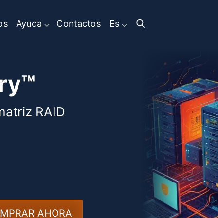
os
Ayuda
Contactos
Es
ry™
matriz RAID
MPRAR AHORA